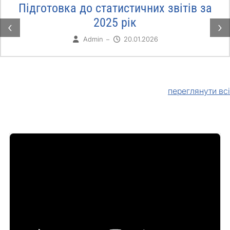
Підготовка до статистичних звітів за
2025 рік
‹
›
Admin
20.01.2026
–
переглянути всі