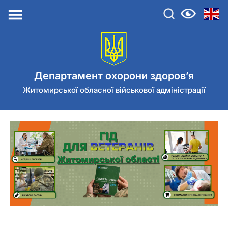
Перейти
до
контенту
Департамент охорони здоров’я
Житомирської обласної військової адміністрації