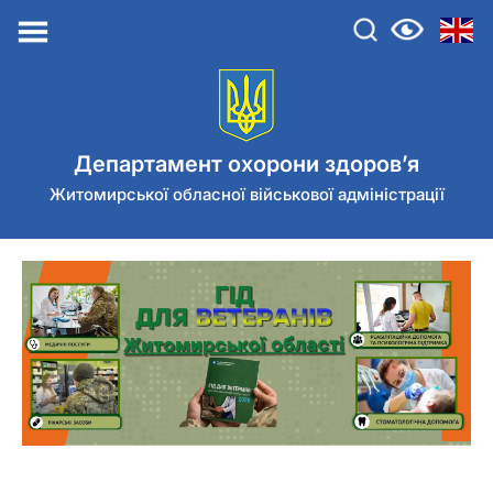
Перейти
до
контенту
Департамент охорони здоров’я
Житомирської обласної військової адміністрації