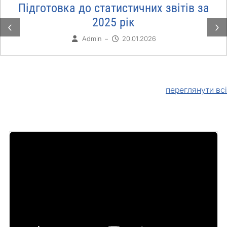
Підготовка до статистичних звітів за
2025 рік
‹
›
Admin
20.01.2026
–
переглянути всі