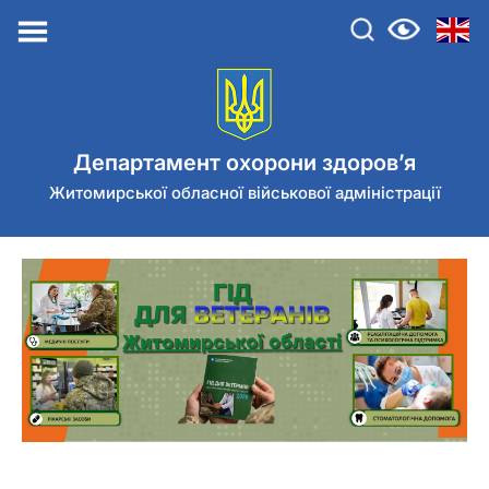
Перейти
до
контенту
Департамент охорони здоров’я
Житомирської обласної військової адміністрації