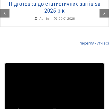
Підготовка до статистичних звітів за
2025 рік
‹
›
Admin
20.01.2026
–
переглянути всі