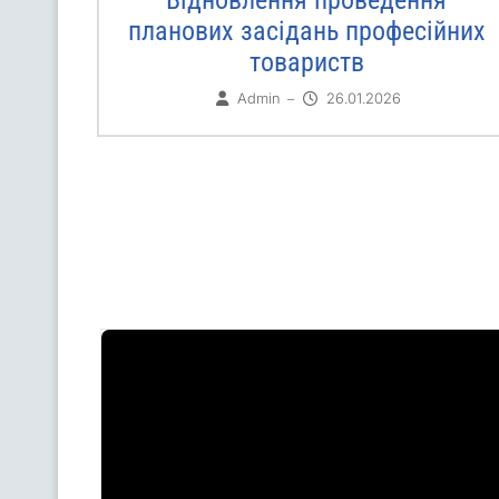
ня з
планових засідань професійних
и
товариств
з
Admin
26.01.2026
–
ми