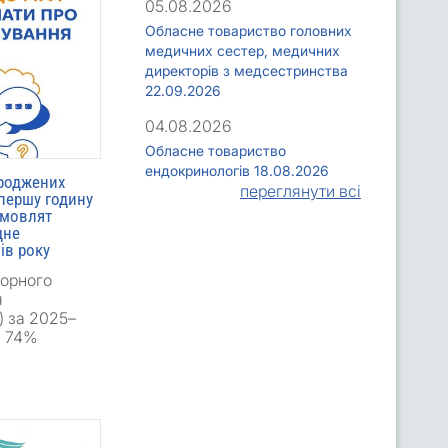
05.08.2026
Обласне товариство головних
медичних сестер, медичних
директорів з медсестринства
22.09.2026
04.08.2026
Обласне товариство
ендокринологів 18.08.2026
ароджених
переглянути всі
першу годину
емовлят
дне
ів року
торного
я
 за 2025–
о 74%