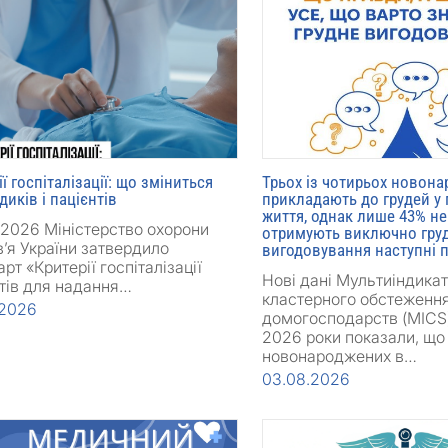
ії госпіталізації: що зміниться
Трьох із чотирьох новон
диків і пацієнтів
прикладають до грудей у 
життя, однак лише 43% н
/2026 Міністерство охорони
отримують виключно гру
’я України затвердило
вигодовування наступні п
рт «Критерії госпіталізації
Нові дані Мультиіндика
тів для надання…
кластерного обстеженн
.2026
домогосподарств (MICS)
2026 роки показали, щ
новонароджених в…
03.08.2026