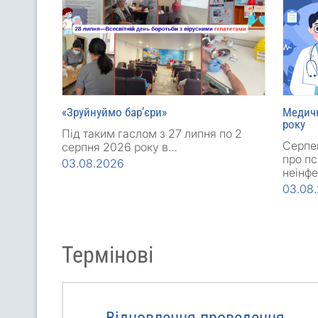
«Зруйнуймо бар’єри»
Медичн
року
Під таким гаслом з 27 липня по 2
Серпе
серпня 2026 року в…
про пс
03.08.2026
неінф
03.08
Термінові
ші
Відновлення проведення