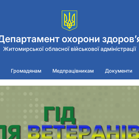
Департамент охорони здоров’
Житомирської обласної військової адміністрації
Громадянам
Медпрацівникам
Документи