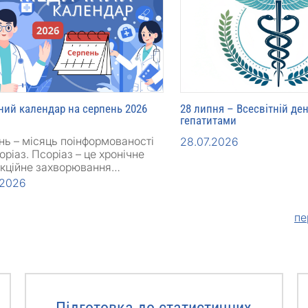
ий календар на серпень 2026
28 липня – Всесвітній де
гепатитами
нь – місяць поінформованості
28.07.2026
оріаз. Псоріаз – це хронічне
екційне захворювання…
.2026
пе
Підготовка до статистичних