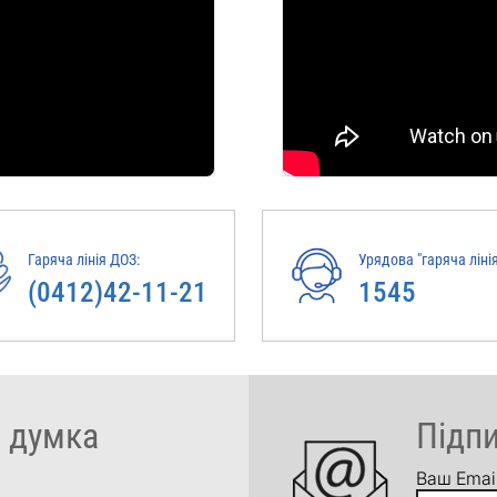
Гаряча лінія ДОЗ:
Урядова "гаряча лінія
(0412)42-11-21
1545
 думка
Підп
Ваш Emai