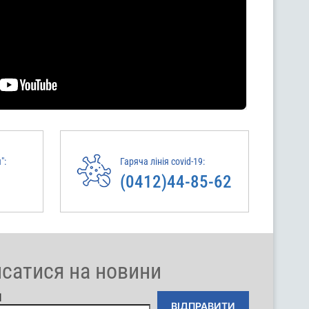
":
Гаряча лінія covid-19:
(0412)44-85-62
исатися на новини
l