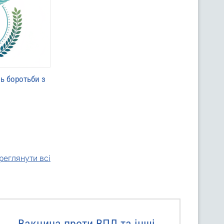
нь боротьби з
реглянути всі
Вакцина проти ВПЛ та інші